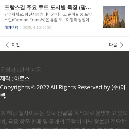
니, 이 글 하나로 당신만의 ..
‘혼자 걷는 시간’에 관심을 갖게 됩니다.스페인 산티아
프랑스길 주요 루트 도시별 특징 (팜플로나, 레온, 부르고스)
고 순례길, 그중에서도 **프랑스길(Camino Francé
s)**은 40대 이상 중년 순례자에게 가장 이상적인 루트
안녕하세요. 항산지웅입니다.산티아고 순례길 중 프랑
로 꼽힙니다. 장거리지만 속도 조절이 가능하고, 안전
스길(Camino Francés)은 유럽 도보여행의 상징이자,
인프라가 잘 갖춰져 있으며, 편의시설도 뛰어나기 때문
순례의 전통이 살아 숨 쉬는 대표적인 루트입니다. 생장
해외여행
2025. 4. 10. 20:50
입니다. 지금부터 프랑스길의 루트, 안전 요소, 편의 시
피에드포르에서 출발해 산티아고 데 콤포스텔라까지
스템까지, 40대 이후 순례자에게 최적화된 정보만 엄선
약 800km를 걷는 이 여정은 단순한 트레킹이 아니라,
해 소개합니다. 속도: 나만의 리듬으로 걷는 ‘느린 순
자신을 돌아보는 시간이며, 길 위에서 문화와 사람, 영
이전
다음
례’ ..
성을 만나게 되는 특별한 경험입니다. 그 가운데 팜플로
나, 레온, 부르고스는 순례 중 반드시 멈춰야 할 도시로
손꼽힙니다. 각각이 지닌 고유의 매력과 순례자에게 주
는 의미를 자세히 소개합니다. 팜플로나(Pamplona):
운영자 : 항산 지웅
축제의 열기와 중세 성벽이 공존하는 에너지 도시프랑
스 국경을 넘은 뒤 순례자들이 처음 마주하게 되는 대도
제작 : 아로스
시, 팜플로나는 역사와 축제의 도시로 불립니다. 가장
유명한 ..
Copyrights © 2022 All Rights Reserved by (주)아
백.
※ 해당 웹사이트는 정보 전달을 목적으로 운영하고 있으
며, 금융 상품 판매 및 중개의 목적이 아닌 정보만 전달합