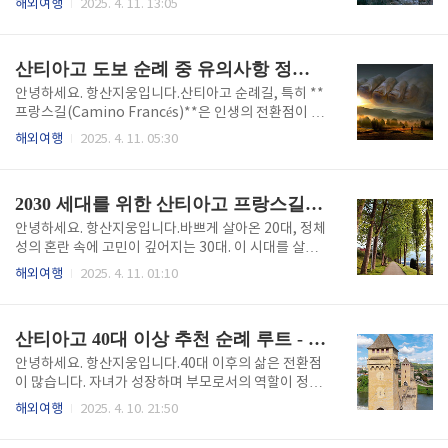
해외여행
2025. 4. 11. 13:05
행 시 꼭 알아야 할 핵심 정보스페인에서 가장 인기 있
부터 5월까지, 이 도시는 예술, 꽃, 사람, 축제가 어우러
는 여행지는 단연 **바르셀로나(Barcelona)**입니
지는 풍경으로 여행자를 맞이합니다. 특히 2025년 봄
다. 이 도시는 가우디의 건축물, 지중해의 해변, 라틴 문
은 유럽 전역의 문화 트렌드가 빠르게 회복되면서 각종
산티아고 도보 순례 중 유의사항 정리 (발 물집, 피로관리, 안전)
화가 어우러..
행사와 이벤트가 다시 활기를 되찾고 있어, 바르셀로나
를 찾기에 최적의 시즌입니다. 이번 글에서는 벚꽃이 피
안녕하세요. 항산지웅입니다.산티아고 순례길, 특히 **
는 명소, 현지인과 어우러지는 축제, 그리고 가성비 높
프랑스길(Camino Francés)**은 인생의 전환점이 될
은 항공권 예약법까지 바르셀로나를 봄에 200% 즐기
수 있는 여행이지만, 동시에 매일 평균 20km 이상을
해외여행
2025. 4. 11. 05:30
는 방법을 소개합니다.바르셀로나에서 만나는 유럽 벚
걷는 고강도 도보 여정이기도 합니다. 도보 순례는 단순
꽃 명소바르셀로나가 벚꽃 도시라는 사실을 알고 계셨
한 걷기가 아니라 몸과 마음을 오롯이 사용하는 일상 그
나요? 한국이나 일본처럼 ‘벚꽃 축제’가 크게 알려진 도
자체이며, 그렇기 때문에 예상치 못한 신체적 부상이나
2030 세대를 위한 산티아고 프랑스길 준비법 (예산, 짐, SNS 후기)
시는 아니지만, 사실 이곳..
환경적 스트레스에 대한 대비가 꼭 필요합니다.이 글에
서는 실제 순례자들이 가장 많이 겪는 이슈인 발 물집,
안녕하세요. 항산지웅입니다.바쁘게 살아온 20대, 정체
피로 누적, 안전 관리 세 가지를 중심으로, 예방부터 대
성의 혼란 속에 고민이 깊어지는 30대. 이 시대를 살아
처, 실전 팁까지 체계적으로 안내합니다. 이 내용을 알
가는 청년들에게 단순한 휴식이 아닌, 삶의 방향을 다시
해외여행
2025. 4. 11. 01:10
고 떠난다면, 당신의 도보 순례는 더 건강하고 안전하
생각해 볼 수 있는 여정이 필요한 순간이 옵니다. 그럴
며, 기억에 남는 여정이 될 것입니다. 1. 발 물집 관리:
때 조용히 주목받는 길이 바로 스페인 산티아고 순례길
걷는 사람의 자존심이자 가장 흔한 고통도보 순례..
(Camino de Santiago), 그 중에서도 가장 대표적인
산티아고 40대 이상 추천 순례 루트 - 프랑스길 중심 (속도, 안전, 편의)
**프랑스길(Camino Francés)**입니다. 수많은 SNS
후기가 말해주듯, 이 길은 단순히 '유럽 도보 여행' 그 이
안녕하세요. 항산지웅입니다.40대 이후의 삶은 전환점
상입니다. 걷는 동안 삶을 정리하고, 감정을 마주하며,
이 많습니다. 자녀가 성장하며 부모로서의 역할이 정리
새로운 루틴과 시선을 얻는 경험이죠. 이 글은 2030 세
되기도 하고, 회사에서는 중견 이상의 위치에 오르며 업
해외여행
2025. 4. 10. 21:50
대를 위한 실전 준비 안내서입니다. 예산부터 짐 꾸리는
무의 무게가 늘어납니다. 몸은 예전 같지 않고, 머릿속
법, 인스타와 유튜브에서의 후기 활용까지 모두 담았으
은 수많은 생각으로 가득하죠. 이 시기에 많은 사람들이