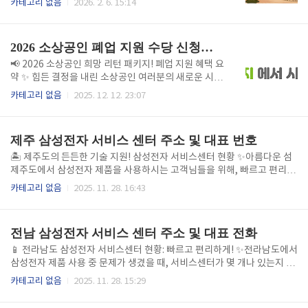
카테고리 없음
2026. 2. 6. 15:14
'수산대전 상품권' 스티커가 붙은 동네 마트나 횟집 (대
니다. 명절대피여행 바로가기 📍 추천 여행지 & 테마
형마트는 직접 결제 대신 앱 내 행사 확인) 📱 어떻게 사
[태안 안면도]포인트: 울창한 소나무 숲길 산책과 서해
나요? (구매 방법) 비플페이 ..
안 붉은 낙조 감상.추천: 숲멍으로 마음을 비우고 싶은
2026 소상공인 폐업 지원 수당 신청하기
분들께 최적.[서울 도심]포인트: 텅 빈 서울의 고궁 산책
및 도심형 템플스테이.추천: 멀리 이동하는 것 자체가
📢 2026 소상공인 희망 리턴 패키지! 폐업 지원 혜택 요
스트레스인 분들께 추천. 🏠 숙소 & 맛집 팁 숙소: 고립
약 ✨ 힘든 결정을 내린 소상공인 여러분의 새로운 시작
감을 주는 자연휴양림이나 서비스가 완벽한 도심 호텔.
을 응원합니다. 2026년 소상공인 폐업 지원 정책의 핵
카테고리 없음
2025. 12. 12. 23:07
맛집: 정갈한 1인 가정식이나 느끼함을 달래줄 담백한
심 내용을 간략하게 정리했습니다! 새로운 출발을 준비
로컬 맛집. ✉️ 궁금하신가요? Q. 명절 당일 영업하나요?
하는 소상공인 여러분, 정부 지원을 적극적으로 활용하
고궁은 무료 개방이 많고, 대형 카페..
시어 희망찬 재기를 이루시길 바랍니다! 💪
제주 삼성전자 서비스 센터 주소 및 대표 번호
🏝️ 제주도의 든든한 기술 지원! 삼성전자 서비스센터 현황 ✨​아름다운 섬
제주도에서 삼성전자 제품을 사용하시는 고객님들을 위해, 빠르고 편리하
게 이용할 수 있는 서비스센터 정보를 간략하게 정리해 드립니다!​ 🗺️ 제주
카테고리 없음
2025. 11. 28. 16:43
도 서비스센터 개수​현재 제주특별자치도에는 제주 지역 고객님들이 편리
하게 이용하실 수 있도록 총 3개의 삼성전자 서비스센터가 운영 중입니다.​
📍 주요 서비스센터 위치 (3개)​1. 삼성전자 서비스 서귀포 센터​2. 삼성전
전남 삼성전자 서비스 센터 주소 및 대표 전화
자 서비스 제주 센터​3. 삼성전자 서비스 인화 휴대폰 센터🚀 더 편리한 서
비스 이용 팁!​📲 온라인 예약: 센터 방문 전 미리 예약하면 대기 시간을 최
📱 전라남도 삼성전자 서비스센터 현황: 빠르고 편리하게! ✨​전라남도에서
소화할 수 있습니다.​📞 전화 상담: 간단한 문제 해결이나 궁금증은 전화로
삼성전자 제품 사용 중 문제가 생겼을 때, 서비스센터가 몇 개나 있는지 궁
도 신속하게 도움을 받을 수 있습니..
금하시죠? ​고객님들의 편의를 위해 전라남도 내 삼성전자 서비스센터 정
카테고리 없음
2025. 11. 28. 15:29
보를 간략하게 정리해 드립니다!​​ ​​🗺️ 전라남도 서비스센터 개수​📍 주요 서
비스센터 ​1. 삼성전자 서비스 해남 센터​2. 삼성전자 서비스 목포 센터​3. 삼