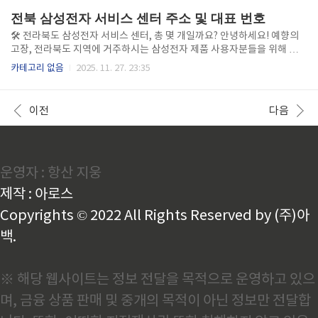
성전자 서비스 순천 센터​4. 삼성전자 서비스 여수 센터​5. 삼성전자 서비스
전북 삼성전자 서비스 센터 주소 및 대표 번호
나주 휴대폰 센터​6. 삼성전자 서비스 광양 휴대폰 센터💡 참고: 서비스센
터의 정확한 주소, 운영 시간, 그리고 취급하는 제품 품목(휴대폰, 가전 등)
🛠️ 전라북도 삼성전자 서비스 센터, 총 몇 개일까요? ​안녕하세요! 예향의
은 센터별로 다를 수 있으니, 방문 전에 반드시 삼성전자 서비스 홈페이지
고장, 전라북도 지역에 거주하시는 삼성전자 제품 사용자분들을 위해 서비
나 전화로 확인하시는..
스 센터 현황을 간략하게 정리해 드립니다!​ 🗺️ 전라북도 주요 서비스 센터
카테고리 없음
2025. 11. 27. 23:35
현황​전라북도는 전주, 군산, 익산 등 주요 도시를 중심으로 고객들의 편리
한 접근을 위해 서비스 센터 네트워크가 잘 구축되어 있습니다.​1. 삼성전자
서비스 전주 센터 (덕진구)​2. 삼성전자 서비스 서전주 센터 (완산구)​3. 삼
이전
다음
성전자 서비스 북전주 휴대폰 센터 (송천동)​4. 삼성전자 서비스 군산 센터​
5. 삼성전자 서비스 익산 센터​6. 삼성전자 서비스 정읍 센터​7. 삼성전자 서
비스 남원 센터​​👉 전라북도 지역에는 확인된 주요 거점 센터만 하더라도
최소 7개 이상의..
운영자 : 항산 지웅
제작 : 아로스
Copyrights © 2022 All Rights Reserved by (주)아
백.
※ 해당 웹사이트는 정보 전달을 목적으로 운영하고 있으
며, 금융 상품 판매 및 중개의 목적이 아닌 정보만 전달합