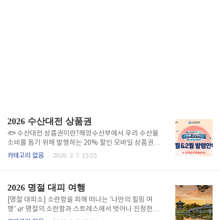
2026 수산대전 상품권
🐟 수산대전 상품권이란?해양수산부에서 우리 수산물
소비를 돕기 위해 발행하는 20% 할인 모바일 상품권입
니다. 1만 원어치 수산물을 8,000원에 살 수 있는 셈이
카테고리 없음
2026. 2. 7. 15:55
죠! 수산대전상품권 신청방법 💡 핵심 요약표항목내용
할인율20% (매수 시 선할인)구매 한도월 10만 원 (최
대 2만 원 할인 혜택)보유 한도최대 60만 원유효 기간2
2026 명절 대피 여행
026년 12월 15일까지 (발행 회차별 확인 필요) 🛒 어디
서 쓰나요? (사용처) 전통시장: 전국 전통시장 내 수산
[명절 대피소] 소란함을 피해 떠나는 '나만의 힐링 여
물 가맹점 (제로페이 가맹점)온라인몰: 온누리 전통시
행' 🌿 명절의 소란함과 스트레스에서 벗어나 진정한 휴
장, 온누리 굿데이 등 지정된 온라인 쇼핑몰마트/횟집:
식을 원하는 '혼행족'을 위한 명절 대피 여행 가이드입