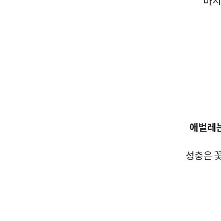
마치
애벌레는
성충은 