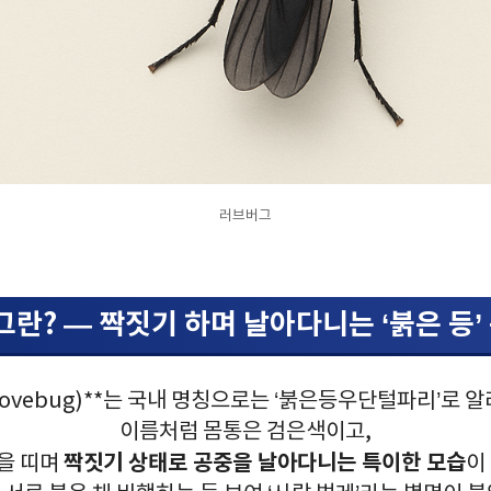
러브버그
그란? — 짝짓기 하며 날아다니는 ‘붉은 등’
ovebug)**는 국내 명칭으로는 ‘붉은등우단털파리’로 
이름처럼 몸통은 검은색이고,
짝짓기 상태로 공중을 날아다니는 특이한 모습
을 띠며
이