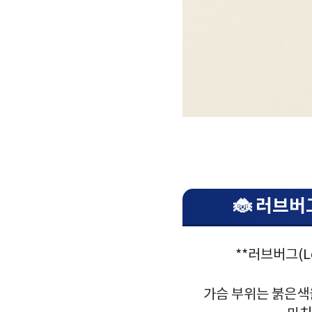
🐞 러브버
**러브버그(L
가슴 부위는 붉은색