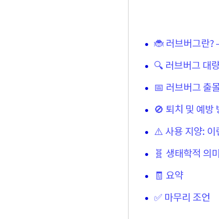
🐞 러브버그란?
🔍 러브버그 대량
📅 러브버그 출
🚫 퇴치 및 예방
⚠️ 사용 지양: 
🧬 생태학적 의
🧾 요약
✅ 마무리 조언