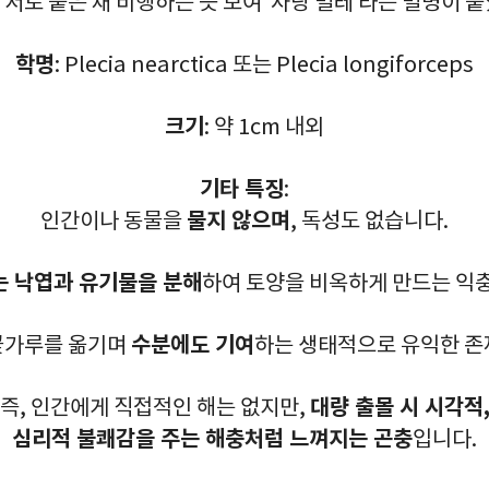
 서로 붙은 채 비행하는 듯 보여 ‘사랑 벌레’라는 별명이 붙
학명
: Plecia nearctica 또는 Plecia longiforceps
크기
: 약 1cm 내외
기타 특징
:
물지 않으며
인간이나 동물을
, 독성도 없습니다.
 낙엽과 유기물을 분해
하여 토양을 비옥하게 만드는 익
수분에도 기여
꽃가루를 옮기며
하는 생태적으로 유익한 존
대량 출몰 시 시각적
즉, 인간에게 직접적인 해는 없지만,
심리적 불쾌감을 주는 해충처럼 느껴지는 곤충
입니다.