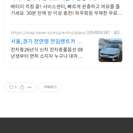
배터리 걱정 끝! 서비스센터, 빠르게 완충하고 여유를 즐
기세요. 30분 만에 반 이상 충전! 와우회원 무제한 무료배
송으로 오늘 바로 경험하세요.
https://map.naver.com/p/entry/place/2094880387
광고
서울,경기 전연령 전임렌트카 서
울.경기 전연령 전임렌트카
전차종26년식 신차 전차종풀옵션 08
년생부터 면허 소지자 누구나 대여가
능!
1
구독하기